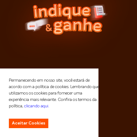
Permanecendo em nosso site, você estará de
acordo com a política de cookies. Lembrando que
utilizamos os cookies para fornecer uma
experiência mais relevante. Confira os termos da
política,
clicando aqui.
Aceitar Cookies